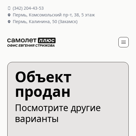
(
342
)
204-43-53
Пермь,
Комсомольский пр-т, 38
, 5 этаж
Пермь,
Калинина, 50
(Закамск)
Объект
продан
Посмотрите другие
варианты