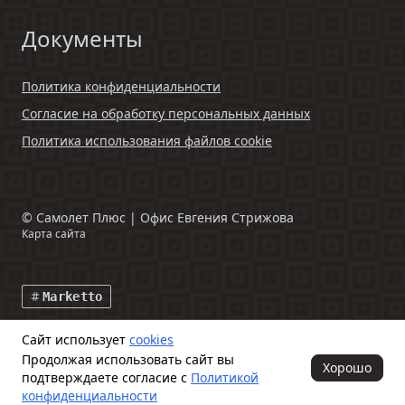
Документы
Политика конфиденциальности
Согласие на обработку персональных данных
Политика использования файлов cookie
©
Самолет Плюс | Офис Евгения Стрижова
Карта сайта
Marketto
Сайт использует
cookies
Данный интернет-сайт и информация, размещенная на нем,
Продолжая использовать сайт вы
включая фото- и видеоматериалы, носят исключительно
Хорошо
подтверждаете согласие с
Политикой
информационный характер и ни при каких условиях не является
публичной офертой, определяемой положениями ч. 2 ст. 437
конфиденциальности