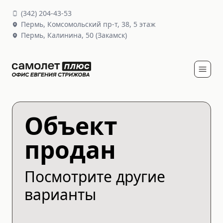
(
342
)
204-43-53
Пермь,
Комсомольский пр-т, 38
, 5 этаж
Пермь,
Калинина, 50
(Закамск)
Объект
продан
Посмотрите другие
варианты