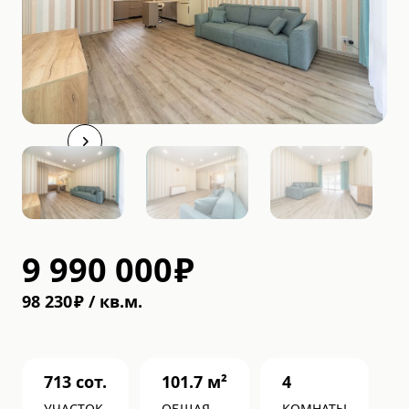
9 990 000
₽
98 230
₽
/
кв.м.
713
сот.
101.7
м²
4
УЧАСТОК
ОБЩАЯ
КОМНАТЫ