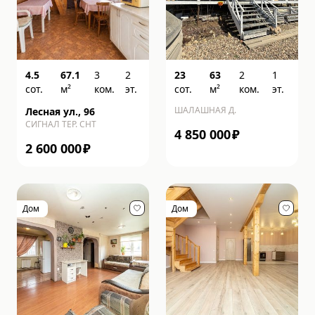
4.5
67.1
3
2
23
63
2
1
сот.
м²
ком.
эт.
сот.
м²
ком.
эт.
ШАЛАШНАЯ Д.
Лесная ул., 96
СИГНАЛ ТЕР. СНТ
4 850 000
₽
2 600 000
₽
Дом
Дом