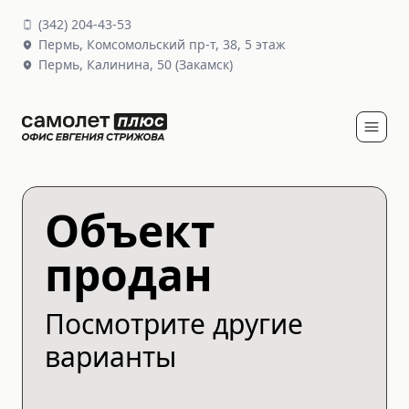
(
342
)
204-43-53
Пермь,
Комсомольский пр-т, 38
, 5 этаж
Пермь,
Калинина, 50
(Закамск)
Объект
продан
Посмотрите другие
варианты