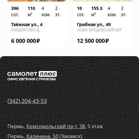
396
110
4
2
10
155.3
4
2
сот.
м²
ком.
эт.
сот.
м²
ком.
эт.
Таёжная ул., 4
Грибная ул., 49
КОНДРАТОВО Д.
НОВО-БРОДОВСКИЙ Ж/Р
6 000 000
₽
12 500 000
₽
(
342
)
204-43-53
Пермь,
Комсомольский пр-т, 38
, 5 этаж
Пермь,
Калинина, 50
(Закамск)