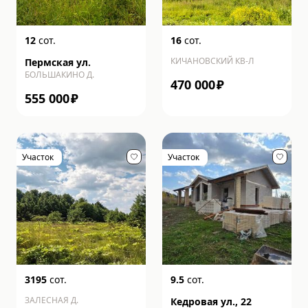
12
сот.
16
сот.
КИЧАНОВСКИЙ КВ-Л
Пермская ул.
БОЛЬШАКИНО Д.
470 000
₽
555 000
₽
Участок
Участок
3195
сот.
9.5
сот.
ЗАЛЕСНАЯ Д.
Кедровая ул., 22