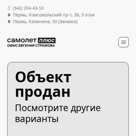
(
342
)
204-43-53
Пермь,
Комсомольский пр-т, 38
, 5 этаж
Пермь,
Калинина, 50
(Закамск)
Объект
продан
Посмотрите другие
варианты