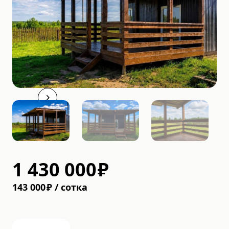
1 430 000
₽
143 000
₽
/
cотка