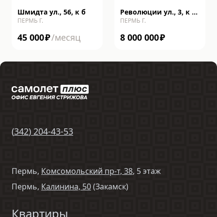
Шмидта ул., 56, к б
Революции ул., 3, к Б,
ПЕРМЬ Г.
ПЕРМЬ Г.
строение 4
45 000
₽
/месяц
8 000 000
₽
(
342
)
204-43-53
Пермь,
Комсомольский пр-т, 38
, 5 этаж
Пермь,
Калинина, 50
(Закамск)
Квартиры