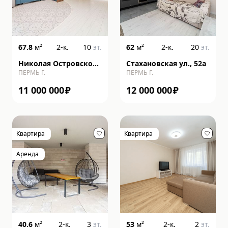
67.8
м²
2-к.
10
эт.
62
м²
2-к.
20
эт.
Николая Островского
Стахановская ул., 52а
ПЕРМЬ Г.
ПЕРМЬ Г.
ул., 93, к б
11 000 000
₽
12 000 000
₽
Квартира
Квартира
Аренда
40.6
м²
2-к.
3
эт.
53
м²
2-к.
2
эт.