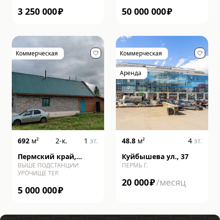
3 250 000
₽
50 000 000
₽
Коммерческая
Коммерческая
Аренда
692
м²
2-к.
1
эт.
48.8
м²
4
эт.
Пермский край,
Куйбышева ул., 37
ВЫШЕ ПОДСТАНЦИИ
ПЕРМЬ Г.
Ильинский район,
УРОЧИЩЕ ТЕР.
Выше Подстанции
20 000
₽
/месяц
урочище тер.
5 000 000
₽