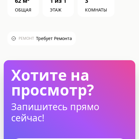
62
м²
1
из
1
3
ОБЩАЯ
ЭТАЖ
КОМНАТЫ
Требует Ремонта
РЕМОНТ
Хотите на
просмотр?
Запишитесь прямо
сейчас!