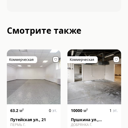
Смотрите также
Коммерческая
Коммерческая
63.2
м²
0
эт.
10000
м²
1
эт.
Путейская ул., 21
Пушкина ул.,
ПЕРМЬ Г.
ДОБРЯНКА Г.
строение 22