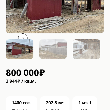
800 000
₽
3 944
₽
/
кв.м.
1400
сот.
202.8
м²
1
из
1
УЧАСТОК
ОБЩАЯ
ЭТАЖ