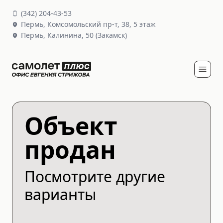
(
342
)
204-43-53
Пермь,
Комсомольский пр-т, 38
, 5 этаж
Пермь,
Калинина, 50
(Закамск)
Объект
продан
Посмотрите другие
варианты