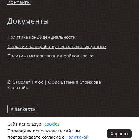
Контакты
Документы
Политика конфиденциальности
Согласие на обработку персональных данных
Политика использования файлов cookie
©
Самолет Плюс | Офис Евгения Стрижова
Карта сайта
Marketto
Сайт использует
cookies
Данный интернет-сайт и информация, размещенная на нем,
Продолжая использовать сайт вы
включая фото- и видеоматериалы, носят исключительно
Хорошо
подтверждаете согласие с
Политикой
информационный характер и ни при каких условиях не является