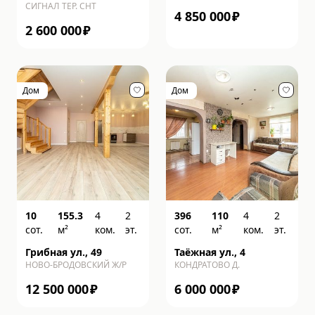
СИГНАЛ ТЕР. СНТ
4 850 000
₽
2 600 000
₽
Дом
Дом
10
155.3
4
2
396
110
4
2
сот.
м²
ком.
эт.
сот.
м²
ком.
эт.
Грибная ул., 49
Таёжная ул., 4
НОВО-БРОДОВСКИЙ Ж/Р
КОНДРАТОВО Д.
12 500 000
₽
6 000 000
₽