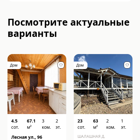
Посмотрите актуальные
варианты
Дом
Дом
4.5
67.1
3
2
23
63
2
1
сот.
м²
ком.
эт.
сот.
м²
ком.
эт.
ШАЛАШНАЯ Д.
Лесная ул., 96