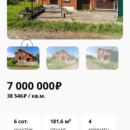
7 000 000
₽
38 546
₽
/
кв.м.
6
сот.
181.6
м²
4
УЧАСТОК
ОБЩАЯ
КОМНАТЫ