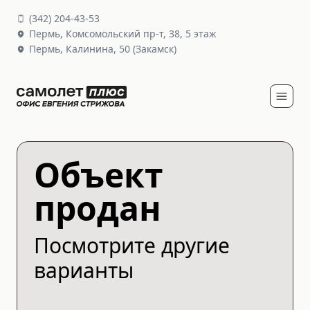
(
342
)
204-43-53
Пермь,
Комсомольский пр-т, 38
, 5 этаж
Пермь,
Калинина, 50
(Закамск)
Объект
продан
Посмотрите другие
варианты