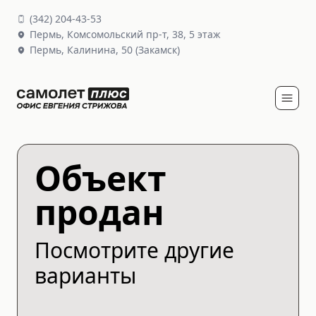
(
342
)
204-43-53
Пермь,
Комсомольский пр-т, 38
, 5 этаж
Пермь,
Калинина, 50
(Закамск)
Объект
продан
Посмотрите другие
варианты