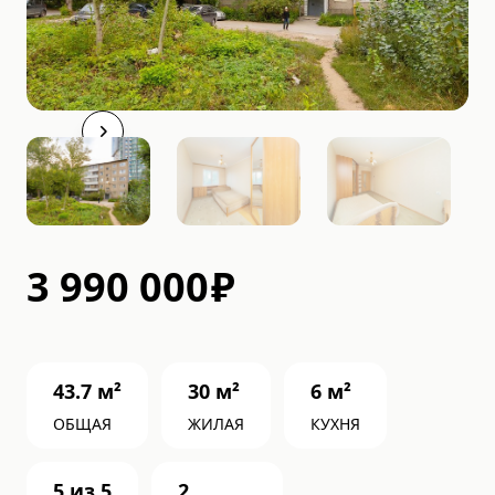
3 990 000
₽
43.7
м²
30
м²
6
м²
ОБЩАЯ
ЖИЛАЯ
КУХНЯ
5
из
5
2