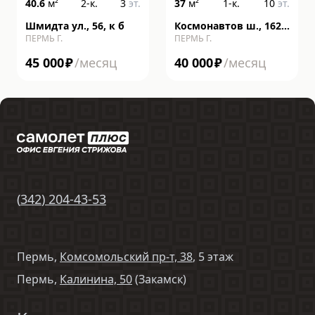
40.6
м²
2-к.
3
эт.
37
м²
1-к.
10
эт.
Шмидта ул., 56, к б
Космонавтов ш., 162,
ПЕРМЬ Г.
ПЕРМЬ Г.
литера к
45 000
₽
/месяц
40 000
₽
/месяц
(
342
)
204-43-53
Пермь,
Комсомольский пр-т, 38
, 5 этаж
Пермь,
Калинина, 50
(Закамск)