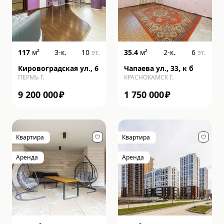
117
м²
3-к.
10
эт.
35.4
м²
2-к.
6
эт.
Кировоградская ул., 6
Чапаева ул., 33, к б
ПЕРМЬ Г.
КРАСНОКАМСК Г.
9 200 000
₽
1 750 000
₽
Квартира
Квартира
Аренда
Аренда