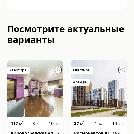
Посмотрите актуальные
варианты
Квартира
Квартира
Аренда
117
м²
3-к.
10
эт.
37
м²
1-к.
10
эт.
Кировоградская ул., 6
Космонавтов ш., 162,