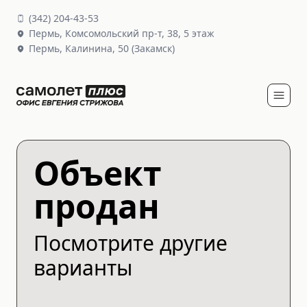
(
342
)
204-43-53
Пермь,
Комсомольский пр-т, 38
, 5 этаж
Пермь,
Калинина, 50
(Закамск)
Объект
продан
Посмотрите другие
варианты