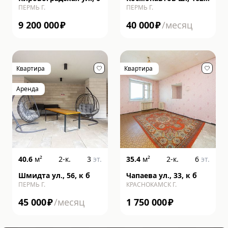
ПЕРМЬ Г.
ПЕРМЬ Г.
литера к
9 200 000
₽
40 000
₽
/месяц
Квартира
Квартира
Аренда
40.6
м²
2-к.
3
эт.
35.4
м²
2-к.
6
эт.
Шмидта ул., 56, к б
Чапаева ул., 33, к б
ПЕРМЬ Г.
КРАСНОКАМСК Г.
45 000
₽
/месяц
1 750 000
₽