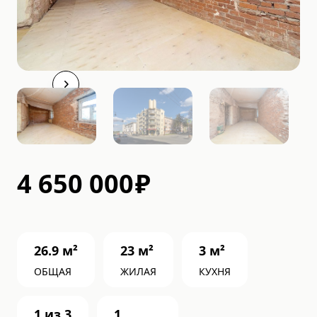
4 650 000
₽
26.9
м²
23
м²
3
м²
ОБЩАЯ
ЖИЛАЯ
КУХНЯ
1
из
3
1