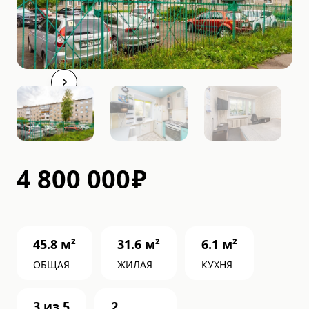
4 800 000
₽
45.8
м²
31.6
м²
6.1
м²
ОБЩАЯ
ЖИЛАЯ
КУХНЯ
3
из
5
2