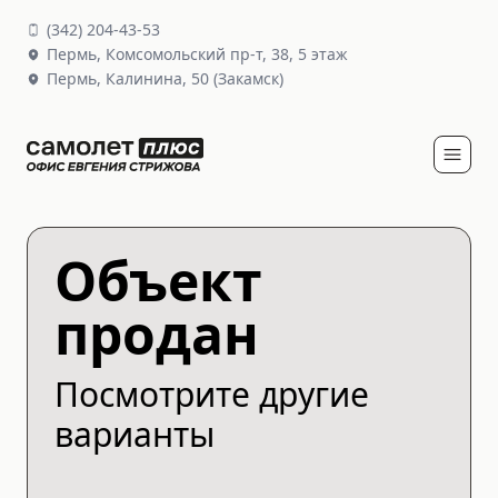
(
342
)
204-43-53
Пермь,
Комсомольский пр-т, 38
, 5 этаж
Пермь,
Калинина, 50
(Закамск)
Объект
продан
Посмотрите другие
варианты