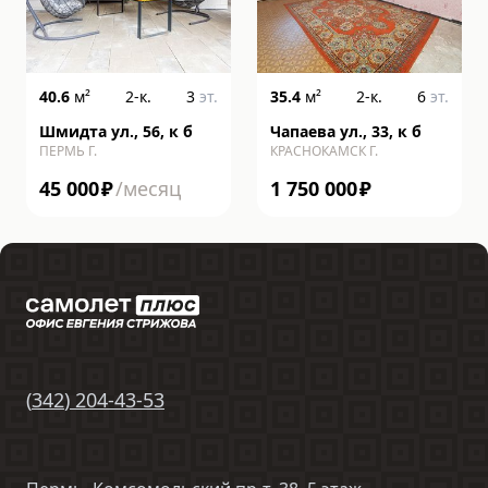
40.6
м²
2-к.
3
эт.
35.4
м²
2-к.
6
эт.
Шмидта ул., 56, к б
Чапаева ул., 33, к б
ПЕРМЬ Г.
КРАСНОКАМСК Г.
45 000
₽
/месяц
1 750 000
₽
(
342
)
204-43-53