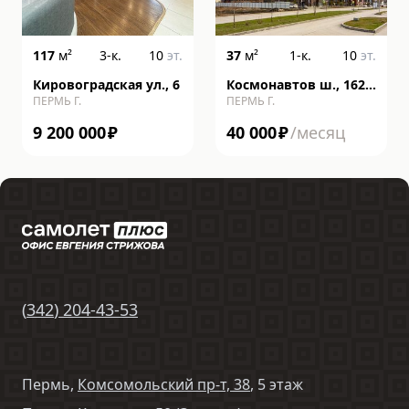
117
м²
3-к.
10
эт.
37
м²
1-к.
10
эт.
Кировоградская ул., 6
Космонавтов ш., 162,
ПЕРМЬ Г.
ПЕРМЬ Г.
литера к
9 200 000
₽
40 000
₽
/месяц
(
342
)
204-43-53
Пермь,
Комсомольский пр-т, 38
, 5 этаж