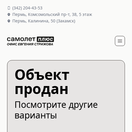
(
342
)
204-43-53
Пермь,
Комсомольский пр-т, 38
, 5 этаж
Пермь,
Калинина, 50
(Закамск)
Объект
продан
Посмотрите другие
варианты