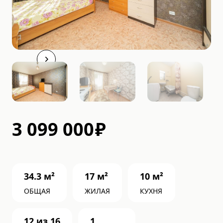
3 099 000
₽
34.3
м²
17
м²
10
м²
ОБЩАЯ
ЖИЛАЯ
КУХНЯ
12
из
16
1