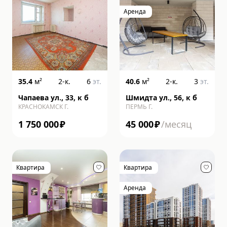
Аренда
35.4
м²
2-к.
6
эт.
40.6
м²
2-к.
3
эт.
Чапаева ул., 33, к б
Шмидта ул., 56, к б
КРАСНОКАМСК Г.
ПЕРМЬ Г.
1 750 000
₽
45 000
₽
/месяц
Квартира
Квартира
Аренда