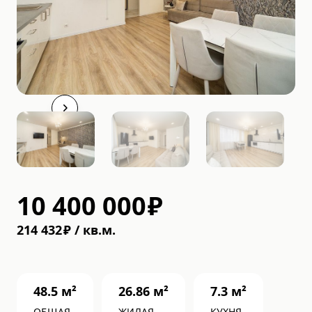
10 400 000
₽
214 432
₽
/
кв.м.
48.5
м²
26.86
м²
7.3
м²
ОБЩАЯ
ЖИЛАЯ
КУХНЯ