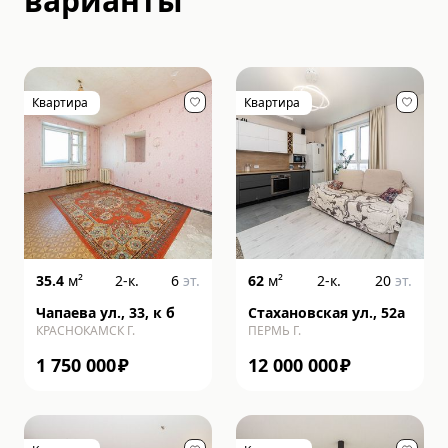
варианты
Квартира
Квартира
35.4
м²
2-к.
6
эт.
62
м²
2-к.
20
эт.
Чапаева ул., 33, к б
Стахановская ул., 52а
КРАСНОКАМСК Г.
ПЕРМЬ Г.
1 750 000
₽
12 000 000
₽