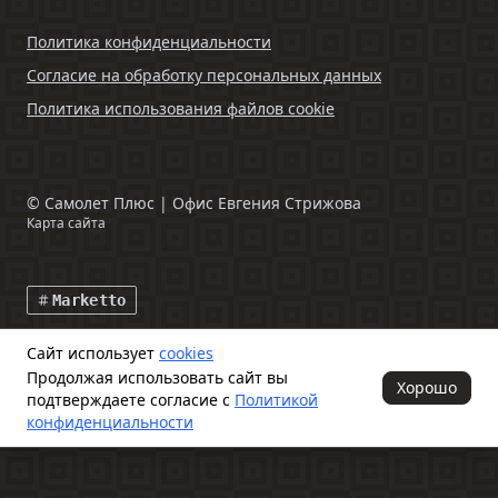
Политика конфиденциальности
Согласие на обработку персональных данных
Политика использования файлов cookie
©
Самолет Плюс | Офис Евгения Стрижова
Карта сайта
Marketto
Сайт использует
cookies
Данный интернет-сайт и информация, размещенная на нем,
Продолжая использовать сайт вы
включая фото- и видеоматериалы, носят исключительно
Хорошо
подтверждаете согласие с
Политикой
информационный характер и ни при каких условиях не является
публичной офертой, определяемой положениями ч. 2 ст. 437
конфиденциальности
Гражданского кодекса Российской Федерации