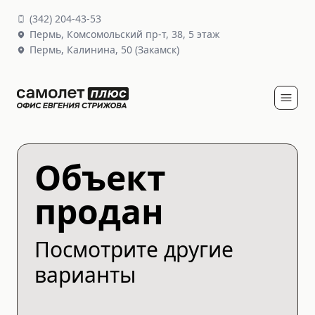
(
342
)
204-43-53
Пермь,
Комсомольский пр-т, 38
, 5 этаж
Пермь,
Калинина, 50
(Закамск)
Объект
продан
Посмотрите другие
варианты