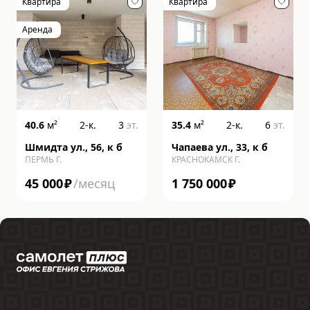
Квартира
Квартира
Аренда
40.6
м²
2-к.
3
эт.
35.4
м²
2-к.
6
эт.
Шмидта ул., 56, к б
Чапаева ул., 33, к б
ПЕРМЬ Г.
КРАСНОКАМСК Г.
45 000
₽
/месяц
1 750 000
₽