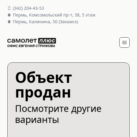
(
342
)
204-43-53
Пермь,
Комсомольский пр-т, 38
, 5 этаж
Пермь,
Калинина, 50
(Закамск)
Объект
продан
Посмотрите другие
варианты