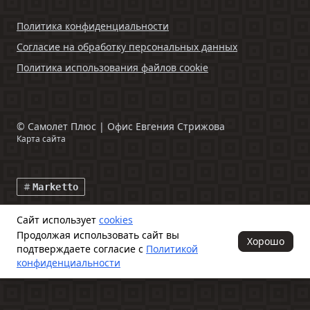
Политика конфиденциальности
Согласие на обработку персональных данных
Политика использования файлов cookie
©
Самолет Плюс | Офис Евгения Стрижова
Карта сайта
Marketto
Сайт использует
cookies
Данный интернет-сайт и информация, размещенная на нем,
Продолжая использовать сайт вы
включая фото- и видеоматериалы, носят исключительно
Хорошо
подтверждаете согласие с
Политикой
информационный характер и ни при каких условиях не является
публичной офертой, определяемой положениями ч. 2 ст. 437
конфиденциальности
Гражданского кодекса Российской Федерации