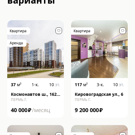
варианты
Квартира
Квартира
Аренда
37
м²
1-к.
10
эт.
117
м²
3-к.
10
эт.
Космонавтов ш., 162,
Кировоградская ул., 6
ПЕРМЬ Г.
ПЕРМЬ Г.
литера к
40 000
₽
/месяц
9 200 000
₽