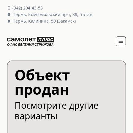
(
342
)
204-43-53
Пермь,
Комсомольский пр-т, 38
, 5 этаж
Пермь,
Калинина, 50
(Закамск)
Объект
продан
Посмотрите другие
варианты