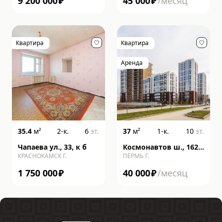
9 200 000
₽
45 000
₽
/месяц
Квартира
Квартира
Аренда
35.4
м²
2-к.
6
эт.
37
м²
1-к.
10
эт.
Чапаева ул., 33, к б
Космонавтов ш., 162,
КРАСНОКАМСК Г.
ПЕРМЬ Г.
литера к
1 750 000
₽
40 000
₽
/месяц