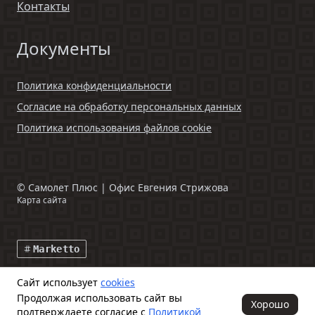
Контакты
Документы
Политика конфиденциальности
Согласие на обработку персональных данных
Политика использования файлов cookie
©
Самолет Плюс | Офис Евгения Стрижова
Карта сайта
Marketto
Сайт использует
cookies
Данный интернет-сайт и информация, размещенная на нем,
Продолжая использовать сайт вы
включая фото- и видеоматериалы, носят исключительно
Хорошо
подтверждаете согласие с
Политикой
информационный характер и ни при каких условиях не является