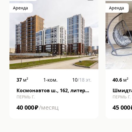
Аренда
Аренда
37
м²
1-ком.
10
/
18
эт.
40.6
м²
Космонавтов ш., 162, литера
Шмидта 
ПЕРМЬ Г.
ПЕРМЬ Г.
к
40 000
₽
/месяц
45 000