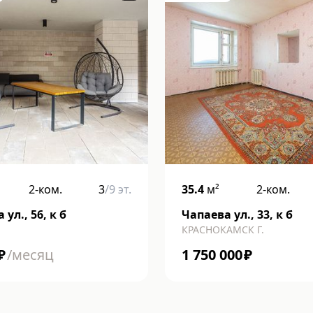
2-ком.
3
/
9
эт.
35.4
м²
2-ком.
ул., 56, к б
Чапаева ул., 33, к б
КРАСНОКАМСК Г.
₽
/месяц
1 750 000
₽