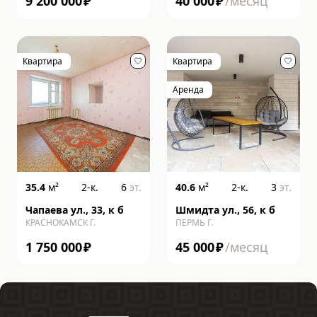
9 200 000
₽
40 000
₽
/месяц
Квартира
Квартира
Аренда
35.4
м²
2-к.
6
эт.
40.6
м²
2-к.
3
эт.
Чапаева ул., 33, к б
Шмидта ул., 56, к б
КРАСНОКАМСК Г.
ПЕРМЬ Г.
1 750 000
₽
45 000
₽
/месяц