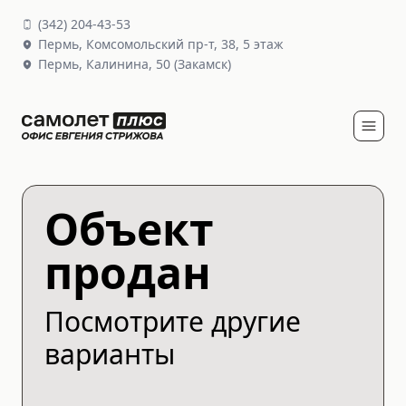
(
342
)
204-43-53
Пермь,
Комсомольский пр-т, 38
, 5 этаж
Пермь,
Калинина, 50
(Закамск)
Объект
продан
Посмотрите другие
варианты