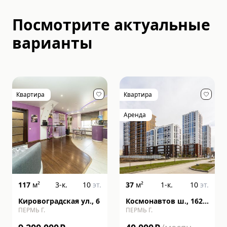
Посмотрите актуальные
варианты
Квартира
Квартира
Аренда
117
м²
3-к.
10
эт.
37
м²
1-к.
10
эт.
Кировоградская ул., 6
Космонавтов ш., 162,
ПЕРМЬ Г.
ПЕРМЬ Г.
литера к