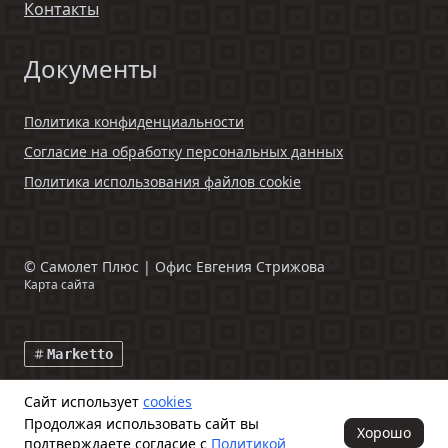
Контакты
Документы
Политика конфиденциальности
Согласие на обработку персональных данных
Политика использования файлов cookie
©
Самолет Плюс | Офис Евгения Стрижова
Карта сайта
Marketto
Сайт использует
cookies
Данный интернет-сайт и информация, размещенная на нем,
Продолжая использовать сайт вы
включая фото- и видеоматериалы, носят исключительно
Хорошо
подтверждаете согласие с
Политикой
информационный характер и ни при каких условиях не является